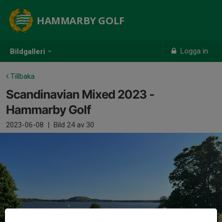
HAMMARBY GOLF
Logga in
Bildgalleri
Tillbaka
Scandinavian Mixed 2023 -
Hammarby Golf
2023-06-08
|
Bild
24
av 30