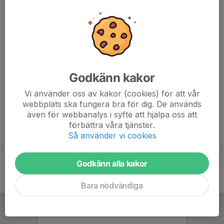
Mellan Hudiksvall och Sundsvall erbjuds en kustnära
golfupplevelse, boende och restaurang i natursköna
omgivningar. Närheten till hav och natur gör Sörfjärdens
Golfklubb till ett attraktivt resmål för hela familjen.
Godkänn kakor
Vi använder oss av kakor (cookies) för att vår
Hammarby Golfs medlemmar har 100 kr i rabatt på ordinarie
webbplats ska fungera bra för dig. De används
greenfee, vilket innebär att en runda kostar 350 kr.
även för webbanalys i syfte att hjälpa oss att
förbättra våra tjänster.
Hemsida:
sorfjardensgk.se
Så använder vi cookies
Godkänn alla kakor
Bara nödvändiga