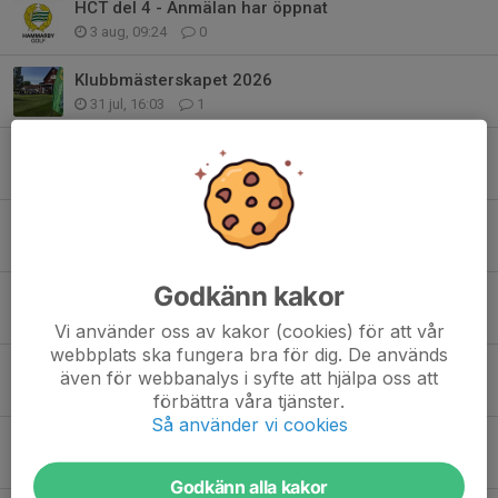
HCT del 4 - Anmälan har öppnat
3 aug, 09:24
0
Klubbmästerskapet 2026
31 jul, 16:03
1
HCT del 3 - Anmälan har öppnat
1 jul, 20:28
0
Kenta Ohlsson Trophy 2026
27 jun, 11:14
0
Godkänn kakor
HCT del 2 - Anmälan har öppnat!
8 jun, 07:36
0
Vi använder oss av kakor (cookies) för att vår
webbplats ska fungera bra för dig. De används
Kenta Ohlsson Trophy 2026
även för webbanalys i syfte att hjälpa oss att
22 maj, 18:13
0
förbättra våra tjänster.
Så använder vi cookies
Intervju med Nynäshamns GK:s VD Pål Sundquist
17 maj, 10:58
2
Godkänn alla kakor