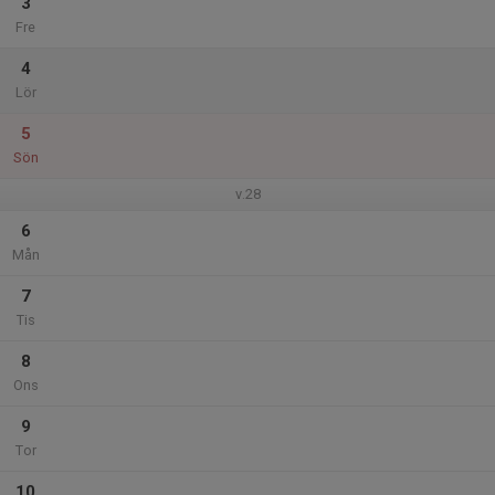
3
Fre
4
Lör
5
Sön
v.28
6
Mån
7
Tis
8
Ons
9
Tor
10