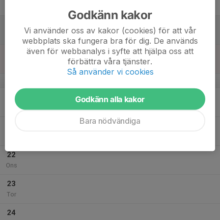
Fre
Godkänn kakor
18
Vi använder oss av kakor (cookies) för att vår
Lör
webbplats ska fungera bra för dig. De används
även för webbanalys i syfte att hjälpa oss att
19
förbättra våra tjänster.
Sön
Så använder vi cookies
v.30
20
Godkänn alla kakor
Mån
Bara nödvändiga
21
Tis
22
Ons
23
Tor
24