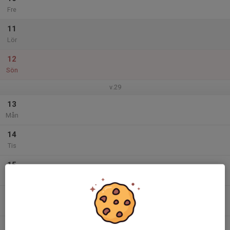
Fre
11
Lör
12
Sön
v.29
13
Mån
14
Tis
15
Ons
16
Tor
17