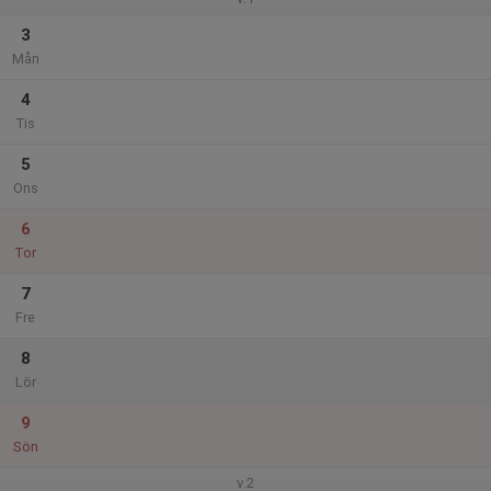
3
Mån
4
Tis
5
Ons
6
Tor
7
Fre
8
Lör
9
Sön
v.2