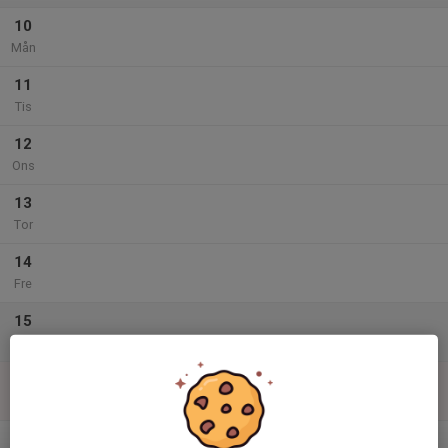
10
Mån
11
Tis
12
Ons
13
Tor
14
Fre
15
Lör
16
Sön
v.3