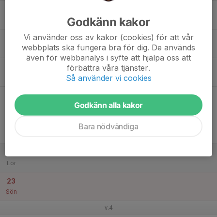
17
Godkänn kakor
Mån
Vi använder oss av kakor (cookies) för att vår
18
webbplats ska fungera bra för dig. De används
Tis
även för webbanalys i syfte att hjälpa oss att
19
förbättra våra tjänster.
Så använder vi cookies
Ons
20
Godkänn alla kakor
Tor
21
Bara nödvändiga
Fre
22
Lör
23
Sön
v.4