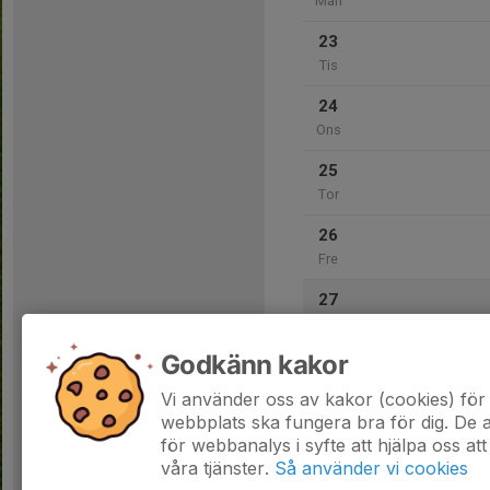
Mån
23
Tis
24
Ons
25
Tor
26
Fre
27
Lör
Godkänn kakor
28
Sön
Vi använder oss av kakor (cookies) för 
webbplats ska fungera bra för dig. De
för webbanalys i syfte att hjälpa oss att
våra tjänster.
Så använder vi cookies