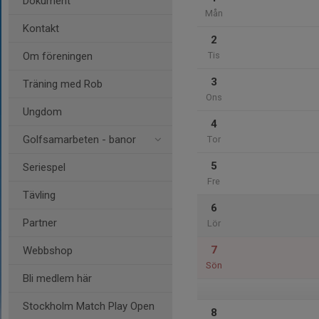
Dokument
Mån
Kontakt
2
Om föreningen
Tis
3
Träning med Rob
Ons
Ungdom
4
Golfsamarbeten - banor
Tor
5
Seriespel
Fre
Tävling
6
Partner
Lör
7
Webbshop
Sön
Bli medlem här
Stockholm Match Play Open
8