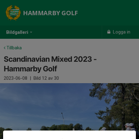
HAMMARBY GOLF
Logga in
Bildgalleri
Tillbaka
Scandinavian Mixed 2023 -
Hammarby Golf
2023-06-08
|
Bild
12
av 30