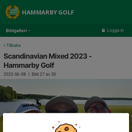
HAMMARBY GOLF
Logga in
Bildgalleri
Tillbaka
Scandinavian Mixed 2023 -
Hammarby Golf
2023-06-08
|
Bild
27
av 30