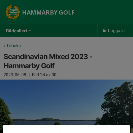
HAMMARBY GOLF
Logga in
Bildgalleri
Tillbaka
Scandinavian Mixed 2023 -
Hammarby Golf
2023-06-08
|
Bild
24
av 30