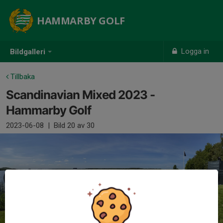
HAMMARBY GOLF
Logga in
Bildgalleri
Tillbaka
Scandinavian Mixed 2023 -
Hammarby Golf
2023-06-08
|
Bild
20
av 30