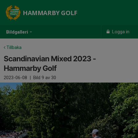
HAMMARBY GOLF
Logga in
Bildgalleri
Tillbaka
Scandinavian Mixed 2023 -
Hammarby Golf
2023-06-08
|
Bild
9
av 30