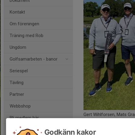
Dokument
Kontakt
Om föreningen
Träning med Rob
Ungdom
Golfsamarbeten - banor
Seriespel
Tävling
Partner
Webbshop
Gert Wihlforsen, Mats Gr
Bli medlem här
Kommentarer
Stockholm Match Play Open
Godkänn kakor