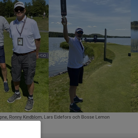
apne, Ronny Kindblom, Lars Eidefors och Bosse Lemon