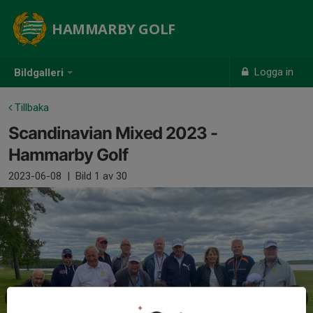
HAMMARBY GOLF
Logga in
Bildgalleri
Tillbaka
Scandinavian Mixed 2023 -
Hammarby Golf
2023-06-08
|
Bild
1
av 30