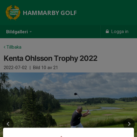
HAMMARBY GOLF
Logga in
Bildgalleri
Tillbaka
Kenta Ohlsson Trophy 2022
2022-07-02
|
Bild
10
av 21