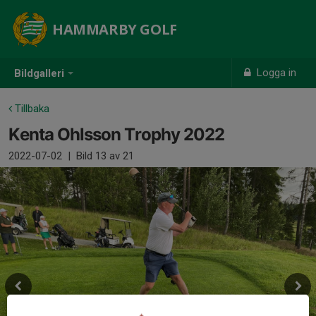
HAMMARBY GOLF
Logga in
Bildgalleri
Tillbaka
Kenta Ohlsson Trophy 2022
2022-07-02
|
Bild
13
av 21