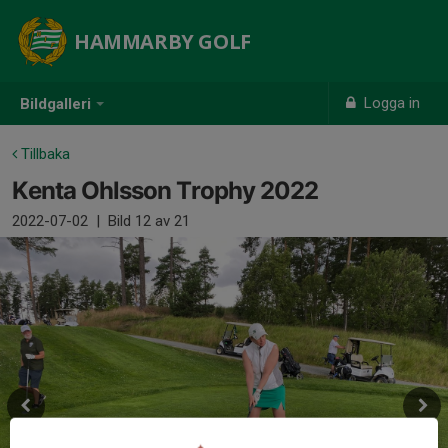
HAMMARBY GOLF
Logga in
Bildgalleri
Tillbaka
Kenta Ohlsson Trophy 2022
2022-07-02
|
Bild
12
av 21