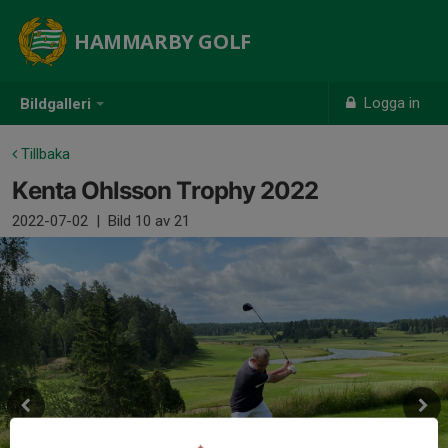
HAMMARBY GOLF
Logga in
Bildgalleri
Tillbaka
Kenta Ohlsson Trophy 2022
2022-07-02
|
Bild
10
av 21