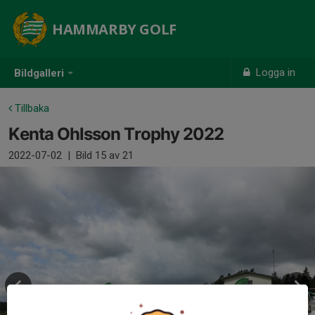
HAMMARBY GOLF
Logga in
Bildgalleri
Tillbaka
Kenta Ohlsson Trophy 2022
2022-07-02
|
Bild
15
av 21