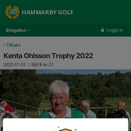
HAMMARBY GOLF
Logga in
Bildgalleri
Tillbaka
Kenta Ohlsson Trophy 2022
2022-07-02
|
Bild
8
av 21