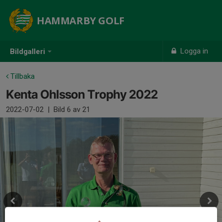
HAMMARBY GOLF
Logga in
Bildgalleri
Tillbaka
Kenta Ohlsson Trophy 2022
2022-07-02
|
Bild
6
av 21