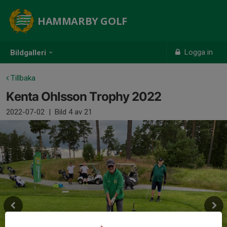
HAMMARBY GOLF
Logga in
Bildgalleri
Tillbaka
Kenta Ohlsson Trophy 2022
2022-07-02
|
Bild
4
av 21