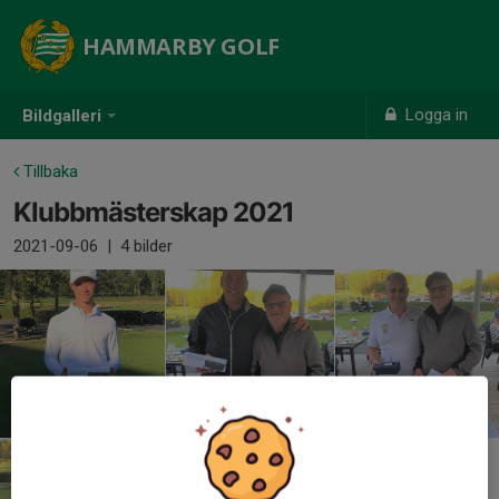
HAMMARBY GOLF
Logga in
Bildgalleri
Tillbaka
Klubbmästerskap 2021
2021-09-06
|
4 bilder