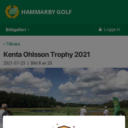
HAMMARBY GOLF
Logga in
Bildgalleri
Tillbaka
Kenta Ohlsson Trophy 2021
2021-07-23
|
Bild
8
av 20