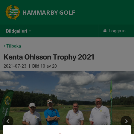
HAMMARBY GOLF
Logga in
Bildgalleri
Tillbaka
Kenta Ohlsson Trophy 2021
2021-07-23
|
Bild
10
av 20