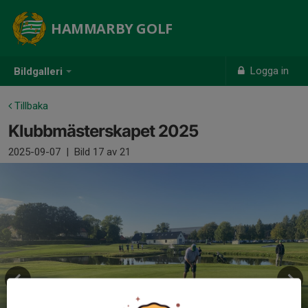
HAMMARBY GOLF
Logga in
Bildgalleri
Tillbaka
Klubbmästerskapet 2025
2025-09-07
|
Bild
17
av 21