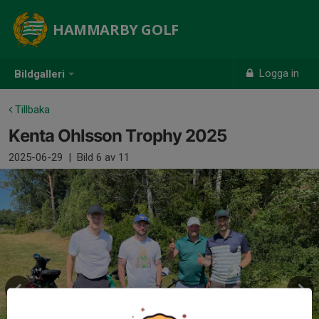
HAMMARBY GOLF
Logga in
Bildgalleri
Tillbaka
Kenta Ohlsson Trophy 2025
2025-06-29
|
Bild
6
av 11