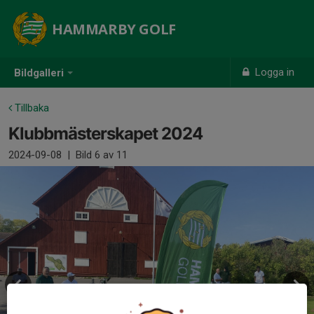
HAMMARBY GOLF
Logga in
Bildgalleri
Tillbaka
Klubbmästerskapet 2024
2024-09-08
|
Bild
6
av 11