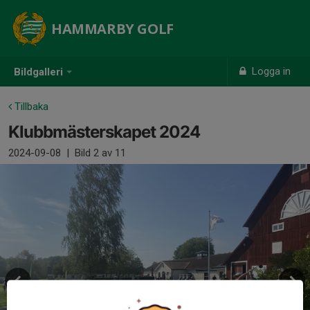
HAMMARBY GOLF
Logga in
Bildgalleri
Tillbaka
Klubbmästerskapet 2024
2024-09-08
|
Bild
2
av 11