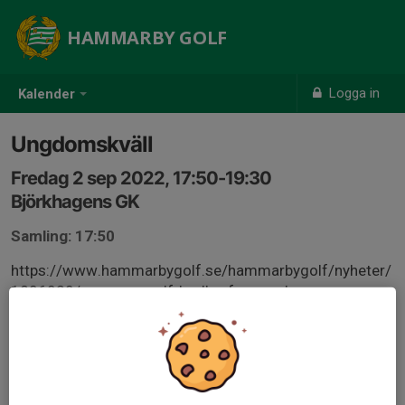
HAMMARBY GOLF
Logga in
Kalender
Ungdomskväll
Fredag 2 sep 2022, 17:50-19:30
Björkhagens GK
Samling: 17:50
https://www.hammarbygolf.se/hammarbygolf/nyheter/
1806020/prova-pa-golf-kvallar-for-ungdomar